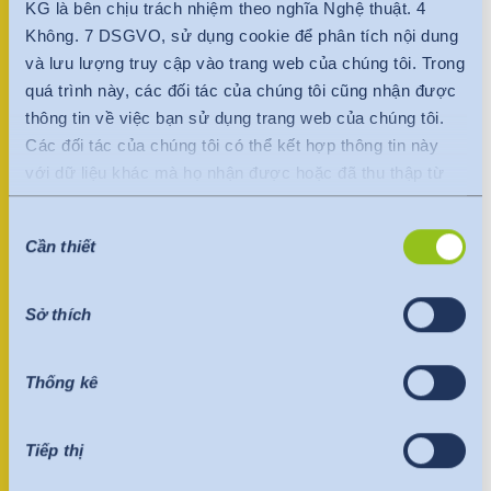
India
KG là bên chịu trách nhiệm theo nghĩa Nghệ thuật. 4
Mo-ro-cô
English
English
Không. 7 DSGVO, sử dụng cookie để phân tích nội dung
+212 66 000 98 42
và lưu lượng truy cập vào trang web của chúng tôi. Trong
morocco@hohenstein.com
Việt Nam
quá trình này, các đối tác của chúng tôi cũng nhận được
Việt Nam
thông tin về việc bạn sử dụng trang web của chúng tôi.
Tiếng Việt
Tiếng Việt
Các đối tác của chúng tôi có thể kết hợp thông tin này
Người liên lạc
với dữ liệu khác mà họ nhận được hoặc đã thu thập từ
Indonesia
Indonesia
bạn một cách độc lập với trang web của chúng tôi.
Lựa
bahasa Indonesia
Dữ liệu được chuyển đến nước thứ ba hoặc một tổ chức
bahasa Indonesia
Cần thiết
chọn
quốc tế. Quyết định thỏa đáng của Ủy ban EU được tính
chấp
đến ở đây. Điều này nêu rõ rằng đây là một quốc gia thứ
中国
thuận
ba an toàn hoặc một tổ chức quốc tế an toàn cung cấp
Sở thích
mức độ bảo vệ đầy đủ.
Những điều sau đây áp dụng cho việc truyền dữ liệu đến
Thống kê
Hoa Kỳ: Kể từ tháng 7 năm 2023, đã có quyết định thỏa
đáng của Ủy ban EU (Khung bảo mật dữ liệu), trong đó
xác định Hoa Kỳ là quốc gia thứ ba có mức độ bảo vệ dữ
Tiếp thị
liệu tương đương với EU. Quyết định đầy đủ hiện có thể