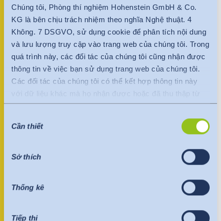
India
La Libertad
Chúng tôi, Phòng thí nghiệm Hohenstein GmbH & Co.
English
San Salvador
English
KG là bên chịu trách nhiệm theo nghĩa Nghệ thuật. 4
En-xan-va-đoa
Không. 7 DSGVO, sử dụng cookie để phân tích nội dung
Việt Nam
+503 7744 8251
Việt Nam
và lưu lượng truy cập vào trang web của chúng tôi. Trong
elsalvador@hohenstein.com
quá trình này, các đối tác của chúng tôi cũng nhận được
Tiếng Việt
Tiếng Việt
thông tin về việc bạn sử dụng trang web của chúng tôi.
www.hohenstein.lat
Các đối tác của chúng tôi có thể kết hợp thông tin này
Indonesia
Indonesia
với dữ liệu khác mà họ nhận được hoặc đã thu thập từ
bahasa Indonesia
Người liên lạc
bahasa Indonesia
bạn một cách độc lập với trang web của chúng tôi.
Lựa
Dữ liệu được chuyển đến nước thứ ba hoặc một tổ chức
Cần thiết
chọn
quốc tế. Quyết định thỏa đáng của Ủy ban EU được tính
中国
chấp
đến ở đây. Điều này nêu rõ rằng đây là một quốc gia thứ
thuận
ba an toàn hoặc một tổ chức quốc tế an toàn cung cấp
Sở thích
mức độ bảo vệ đầy đủ.
Những điều sau đây áp dụng cho việc truyền dữ liệu đến
Thống kê
Hoa Kỳ: Kể từ tháng 7 năm 2023, đã có quyết định thỏa
đáng của Ủy ban EU (Khung bảo mật dữ liệu), trong đó
xác định Hoa Kỳ là quốc gia thứ ba có mức độ bảo vệ dữ
Tiếp thị