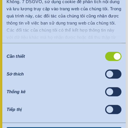
India
Không. 7 DSGVO, sử dụng cookie để phân tích nội dung
+370 699 84456
English
và lưu lượng truy cập vào trang web của chúng tôi. Trong
English
quá trình này, các đối tác của chúng tôi cũng nhận được
thông tin về việc bạn sử dụng trang web của chúng tôi.
Việt Nam
Việt Nam
Người liên lạc
Các đối tác của chúng tôi có thể kết hợp thông tin này
Tiếng Việt
Tiếng Việt
với dữ liệu khác mà họ nhận được hoặc đã thu thập từ
bạn một cách độc lập với trang web của chúng tôi.
Indonesia
Indonesia
Lựa
Dữ liệu được chuyển đến nước thứ ba hoặc một tổ chức
Cần thiết
chọn
quốc tế. Quyết định thỏa đáng của Ủy ban EU được tính
bahasa Indonesia
bahasa Indonesia
chấp
đến ở đây. Điều này nêu rõ rằng đây là một quốc gia thứ
thuận
ba an toàn hoặc một tổ chức quốc tế an toàn cung cấp
Sở thích
中国
mức độ bảo vệ đầy đủ.
Những điều sau đây áp dụng cho việc truyền dữ liệu đến
Thống kê
Hoa Kỳ: Kể từ tháng 7 năm 2023, đã có quyết định thỏa
đáng của Ủy ban EU (Khung bảo mật dữ liệu), trong đó
xác định Hoa Kỳ là quốc gia thứ ba có mức độ bảo vệ dữ
Tiếp thị
liệu tương đương với EU. Quyết định đầy đủ hiện có thể
làm cơ sở cho việc truyền dữ liệu đến các tổ chức được