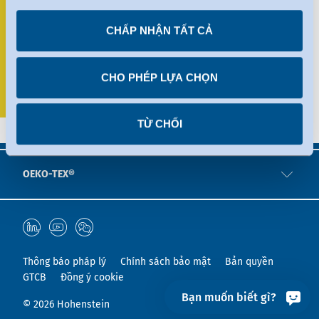
chứng nhận ở Hoa Kỳ. Các dịch vụ của Hoa Kỳ được sử
CHẤP NHẬN TẤT CẢ
dụng được chứng nhận theo Khung bảo mật dữ liệu.
Thông tin chi tiết có thể được tìm thấy trong các dịch vụ
Clara Bertrana Obiols
riêng lẻ.
CHO PHÉP LỰA CHỌN
Bạn có thể thu hồi bất kỳ sự đồng ý nào bạn đã đưa
+34 679283080
ra bất cứ lúc nào.
spain@hohenstein.com
TỪ CHỐI
OEKO-TEX®
Thông báo pháp lý
Chính sách bảo mật
Bản quyền
GTCB
Đồng ý cookie
Bạn muốn biết gì?
© 2026 Hohenstein