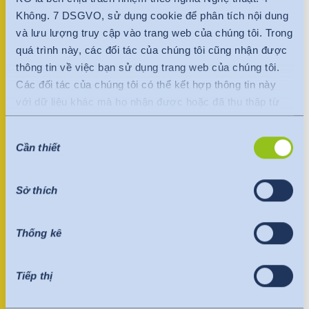
India
Không. 7 DSGVO, sử dụng cookie để phân tích nội dung
English
+34 679283080
English
và lưu lượng truy cập vào trang web của chúng tôi. Trong
spain@hohenstein.com
quá trình này, các đối tác của chúng tôi cũng nhận được
Việt Nam
Việt Nam
thông tin về việc bạn sử dụng trang web của chúng tôi.
Tiếng Việt
Tiếng Việt
Các đối tác của chúng tôi có thể kết hợp thông tin này
Người liên lạc
với dữ liệu khác mà họ nhận được hoặc đã thu thập từ
Indonesia
bạn một cách độc lập với trang web của chúng tôi.
Indonesia
Lựa
Dữ liệu được chuyển đến nước thứ ba hoặc một tổ chức
bahasa Indonesia
bahasa Indonesia
Cần thiết
chọn
quốc tế. Quyết định thỏa đáng của Ủy ban EU được tính
chấp
đến ở đây. Điều này nêu rõ rằng đây là một quốc gia thứ
thuận
中国
ba an toàn hoặc một tổ chức quốc tế an toàn cung cấp
Sở thích
mức độ bảo vệ đầy đủ.
Những điều sau đây áp dụng cho việc truyền dữ liệu đến
Thống kê
Hoa Kỳ: Kể từ tháng 7 năm 2023, đã có quyết định thỏa
đáng của Ủy ban EU (Khung bảo mật dữ liệu), trong đó
xác định Hoa Kỳ là quốc gia thứ ba có mức độ bảo vệ dữ
Tiếp thị
liệu tương đương với EU. Quyết định đầy đủ hiện có thể
làm cơ sở cho việc truyền dữ liệu đến các tổ chức được